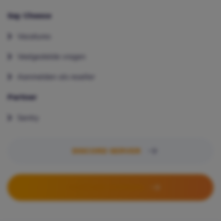
Say Cheese
Vacatures
Veelgestelde vragen
Aanmelden als reseller
Partner
Sentry
DISCORD SERVER
PARTNER WORDEN