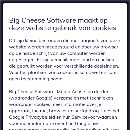
Big Cheese Software maakt op
deze website gebruik van cookies
Dit zijn kleine bestanden die met pagina’s van deze
website worden meegestuurd en door uw browser
op de harde schrijf van uw computer worden
opgeslagen. Er zijn verschillende soorten cookies
die gebruikt worden voor verschillende doeleinden.
Voor het plaatsen van cookies is soms wel en soms
TERUG
geen toestemming nodig.
Adres bewerken in
Big Cheese Software, Media Artists en derden
je account
(waaronder Google) verzamelen met technieken
waaronder cookies meer informatie over je
(frontend): je kunt
apparaat, locatie, browser en surfgedrag. Lees het
Google Privacybeleid en hun Servicevoorwaarden
nu afzonderlijke
voor meer informatie over hoe Google uw
persoonsgegevens gebruikt. Wij gebruiken dit voor