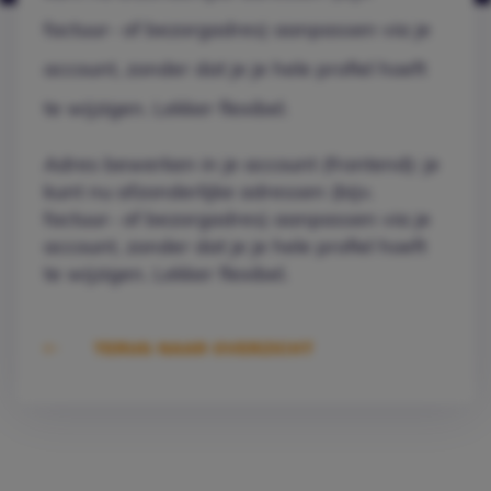
factuur- of bezorgadres) aanpassen via je
account, zonder dat je je hele profiel hoeft
te wijzigen. Lekker flexibel.
Adres bewerken in je account (frontend): je
kunt nu afzonderlijke adressen (bijv.
factuur- of bezorgadres) aanpassen via je
account, zonder dat je je hele profiel hoeft
te wijzigen. Lekker flexibel.
TERUG NAAR OVERZICHT