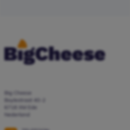
Big Cheese
Boylestraat 40-2
6718 XM Ede
Nederland