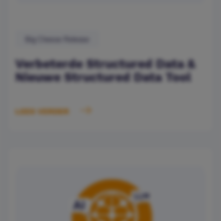
Big Cheese Release
Verbeterde Structured Data &
Nieuwe Structured Data Tool
LEES VERDER