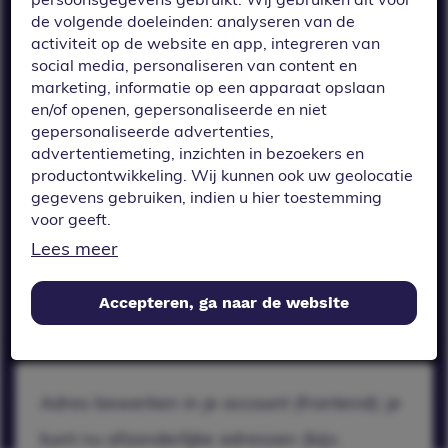
adressen (bijv.
de volgende doeleinden: analyseren van de
factuur- of
activiteit op de website en app, integreren van
bezorgadres)
social media, personaliseren van content en
marketing, informatie op een apparaat opslaan
aanpassen via je
en/of openen, gepersonaliseerde en niet
gepersonaliseerde advertenties,
account, zonder
advertentiemeting, inzichten in bezoekers en
dat je je hele
productontwikkeling. Wij kunnen ook uw geolocatie
gegevens gebruiken, indien u hier toestemming
profiel hoeft te
voor geeft.
wijzigen. Lekker
Lees meer
Als u meer wilt weten over de cookies die wij
flexibel.
gebruiken, de gegevens die daarmee verzameld
Accepteren, ga naar de website
worden en over uw rechten op dit punt, lees dan
ons
privacy policy
Geef toestemming of stel uw eigen keuze in. U kunt
uw voorkeuren opnieuw aanpassen door onderaan
Adres bewerken in je account (frontend): je
de pagina op
cookie-instellingen.
te klikken.
kunt nu afzonderlijke adressen (bijv.