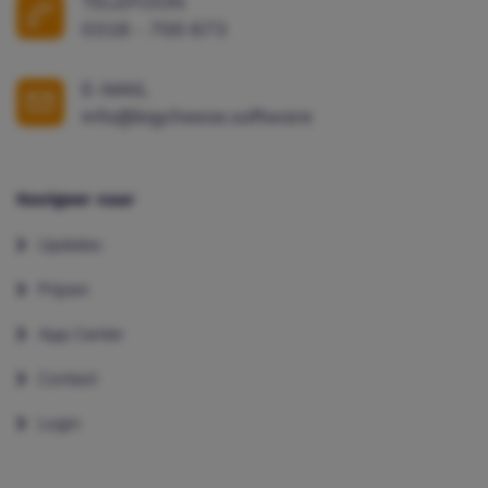
TELEFOON
0318 - 700 673
E-MAIL
info@bigcheese.software
Navigeer naar
Updates
Prijzen
App Center
Contact
Login