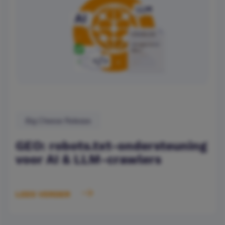
Big Cheese Release
GEO: robots.txt-ondersteuning
voor AI & LLM-crawlers
LEES VERDER