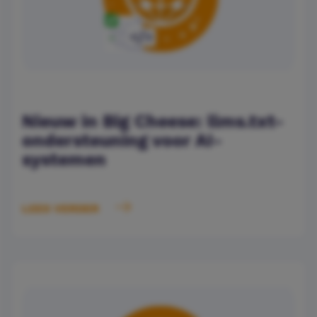
Nieuw in Big Cheese: llms.txt-
ondersteuning voor AI-
systemen
LEES VERDER