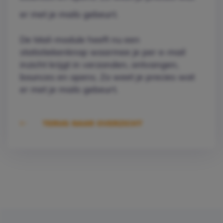
er met je mails gebeurt.
De Mail-module heeft nu een
statistiekenknop waarmee je per e-mail
inzicht krijgt in verzonden, ontvangen,
bounces en opens. Zo weet je precies wat
er met je mails gebeurt.
TERUG NAAR OVERZICHT