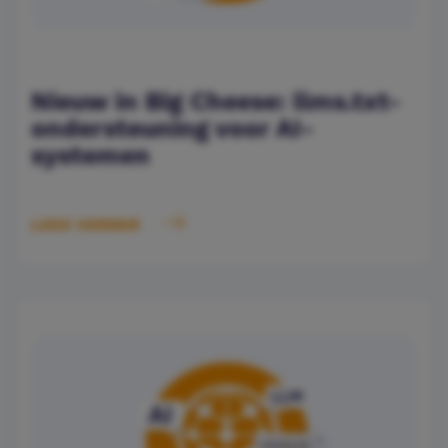
Nieuw in Big Cheese: llms.txt-
ondersteuning voor AI-
systemen
LEES VERDER