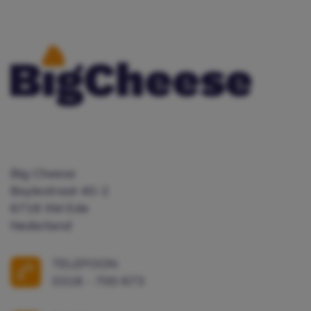
Big Cheese
Boylestraat 40-2
6718 XM Ede
Nederland
TELEFOON
0318 - 700 673