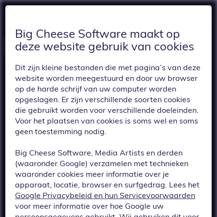
Big Cheese Software maakt op
deze website gebruik van cookies
Dit zijn kleine bestanden die met pagina’s van deze
website worden meegestuurd en door uw browser
op de harde schrijf van uw computer worden
opgeslagen. Er zijn verschillende soorten cookies
die gebruikt worden voor verschillende doeleinden.
Voor het plaatsen van cookies is soms wel en soms
TERUG
geen toestemming nodig.
De Mail-module
Big Cheese Software, Media Artists en derden
heeft nu een
(waaronder Google) verzamelen met technieken
waaronder cookies meer informatie over je
statistiekenknop
apparaat, locatie, browser en surfgedrag. Lees het
Google Privacybeleid en hun Servicevoorwaarden
waarmee je per e-
voor meer informatie over hoe Google uw
persoonsgegevens gebruikt. Wij gebruiken dit voor