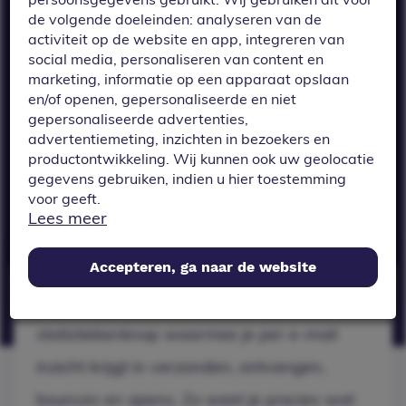
mail inzicht krijgt
de volgende doeleinden: analyseren van de
in verzonden,
activiteit op de website en app, integreren van
ontvangen,
social media, personaliseren van content en
marketing, informatie op een apparaat opslaan
bounces en opens.
en/of openen, gepersonaliseerde en niet
gepersonaliseerde advertenties,
Zo weet je precies
advertentiemeting, inzichten in bezoekers en
wat er met je mails
productontwikkeling. Wij kunnen ook uw geolocatie
gegevens gebruiken, indien u hier toestemming
gebeurt.
voor geeft.
Lees meer
Als u meer wilt weten over de cookies die wij
gebruiken, de gegevens die daarmee verzameld
Accepteren, ga naar de website
worden en over uw rechten op dit punt, lees dan
ons
privacy policy
De Mail-module heeft nu een
statistiekenknop waarmee je per e-mail
Geef toestemming of stel uw eigen keuze in. U kunt
uw voorkeuren opnieuw aanpassen door onderaan
inzicht krijgt in verzonden, ontvangen,
de pagina op
cookie-instellingen.
te klikken.
bounces en opens. Zo weet je precies wat