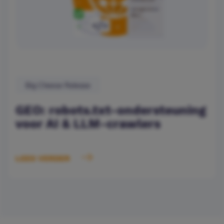
Big Cheese Release
GEO: robots.txt-ondersteuning
voor AI & LLM-crawlers
LEES VERDER