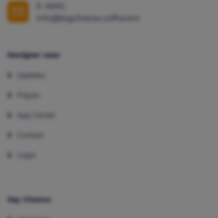
E-MAIL
info@bigcheese.software
Navigeer naar
Updates
Prijzen
App Center
Contact
Login
Say Cheese