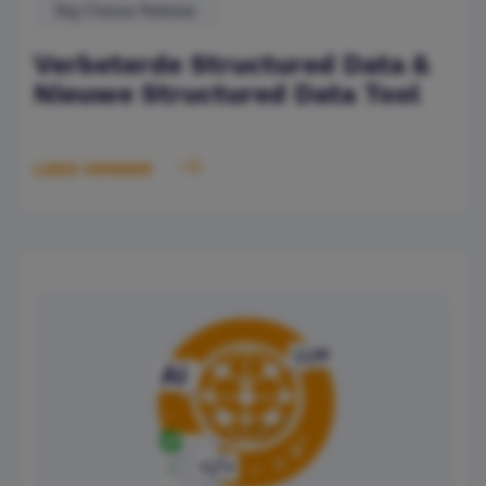
Big Cheese Release
Verbeterde Structured Data &
Nieuwe Structured Data Tool
LEES VERDER