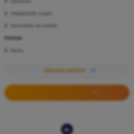
Vacatures
Veelgestelde vragen
Aanmelden als reseller
Partner
Sentry
DISCORD SERVER
PARTNER WORDEN