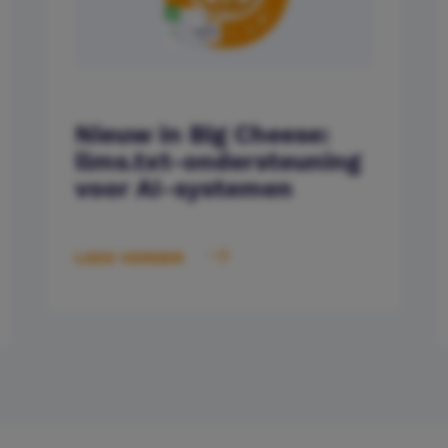
Nieuw in Big Cheese:
llms.txt-ondersteuning
voor AI-systemen
LEES VERDER