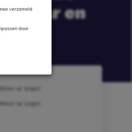
hikbaar en
armee verzameld
s’.
anpassen door
kbaar op ‘pages’.
kbaar op ‘pages’.