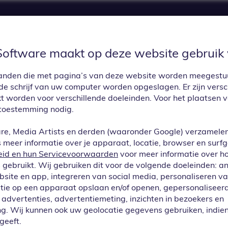
Software maakt op deze website gebruik 
UPDATES
PRIJZEN
APP CENTER
CON
estanden die met pagina’s van deze website worden meegest
e schrijf van uw computer worden opgeslagen. Er zijn versc
kt worden voor verschillende doeleinden. Voor het plaatsen 
toestemming nodig.
re, Media Artists en derden (waaronder Google) verzamele
meer informatie over je apparaat, locatie, browser en surf
eid en hun Servicevoorwaarden
voor meer informatie over h
gebruikt. Wij gebruiken dit voor de volgende doeleinden: a
ebsite en app, integreren van social media, personaliseren v
tie op een apparaat opslaan en/of openen, gepersonaliseerd
advertenties, advertentiemeting, inzichten in bezoekers en
EO bewerken op 
g. Wij kunnen ook uw geolocatie gegevens gebruiken, indien
geeft.