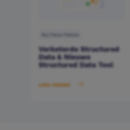
Big Cheese Release
Verbeterde Structured
Data & Nieuwe
Structured Data Tool
LEES VERDER