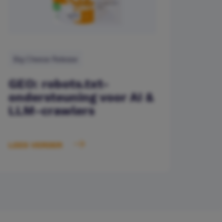
Big Cheese Release
GEO: robots.txt-
ondersteuning voor AI &
LLM-crawlers
LEES VERDER