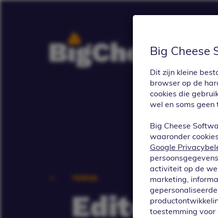
Big Cheese 
Dit zijn kleine b
browser op de hard
cookies die gebrui
wel en soms geen 
Big Cheese Softwa
waaronder cookies 
Google Privacybel
persoonsgegevens 
activiteit op de w
TERUG
marketing, informa
gepersonaliseerde 
Editor: S
productontwikkelin
toestemming voor 