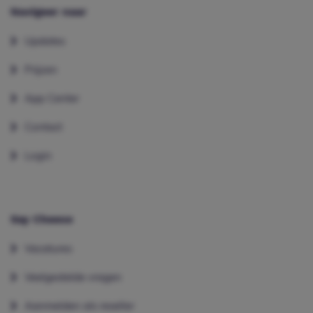
Navigeer naar
Updates
Prijzen
App Center
Contact
Login
Say Cheese
Vacatures
Veelgestelde vragen
Aanmelden als reseller