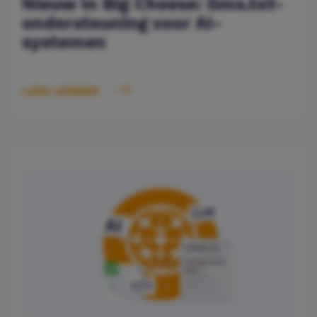
Nieuw in Big Cheese: llms.txt-
ondersteuning voor AI-
systemen
LEES VERDER