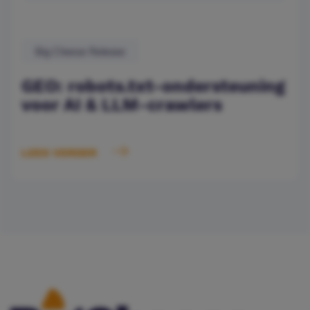
Big Cheese Release
GEO: robots.txt-ondersteuning
voor AI & LLM-crawlers
LEES VERDER