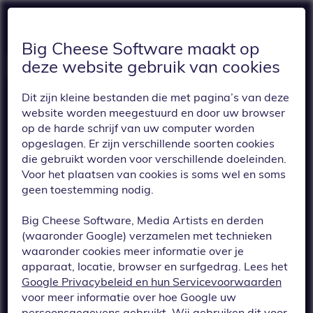
Big Cheese Software maakt op
deze website gebruik van cookies
Dit zijn kleine bestanden die met pagina’s van deze
website worden meegestuurd en door uw browser
op de harde schrijf van uw computer worden
opgeslagen. Er zijn verschillende soorten cookies
die gebruikt worden voor verschillende doeleinden.
Voor het plaatsen van cookies is soms wel en soms
TERUG
geen toestemming nodig.
Editor: elementen
Big Cheese Software, Media Artists en derden
die visueel buiten
(waaronder Google) verzamelen met technieken
waaronder cookies meer informatie over je
het geselecteerde
apparaat, locatie, browser en surfgedrag. Lees het
Google Privacybeleid en hun Servicevoorwaarden
element vallen
voor meer informatie over hoe Google uw
persoonsgegevens gebruikt. Wij gebruiken dit voor