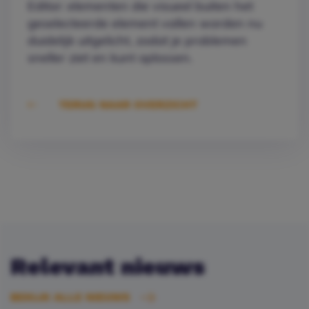
Editor: elementen die visueel buiten het
geselecteerde element vallen worden nu
duidelijk uitgelicht, zodat je problemen
sneller ziet en kunt oplossen.
TERUG NAAR OVERZICHT
Relevant nieuws
BEKIJK ALLE NIEUWS