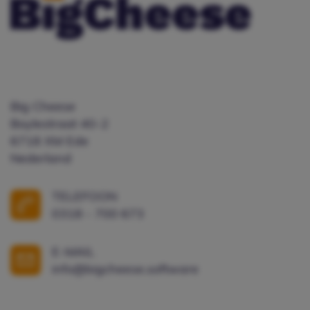
Big Cheese
Boylestraat 40-2
6718 XM Ede
Nederland
TELEFOON
0318 - 700 673
E-MAIL
info@bigcheese.software