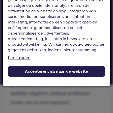
worden nu
de volgende doeleinden: analyseren van de
duidelijk
activiteit op de website en app, integreren van
uitgelicht, zodat je
social media, personaliseren van content en
marketing, informatie op een apparaat opslaan
problemen sneller
en/of openen, gepersonaliseerde en niet
gepersonaliseerde advertenties,
ziet en kunt
advertentiemeting, inzichten in bezoekers en
oplossen.
productontwikkeling. Wij kunnen ook uw geolocatie
gegevens gebruiken, indien u hier toestemming
voor geeft.
Lees meer
Als u meer wilt weten over de cookies die wij
Accepteren, ga naar de website
gebruiken, de gegevens die daarmee verzameld
Editor: elementen die visueel buiten het
worden en over uw rechten op dit punt, lees dan
ons
privacy policy
geselecteerde element vallen worden nu
duidelijk uitgelicht, zodat je problemen
Geef toestemming of stel uw eigen keuze in. U kunt
uw voorkeuren opnieuw aanpassen door onderaan
sneller ziet en kunt oplossen.
de pagina op
cookie-instellingen.
te klikken.