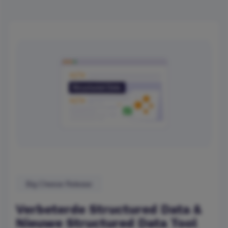
Big Cheese Release
Verbeterde Structured Data &
Nieuwe Structured Data Tool