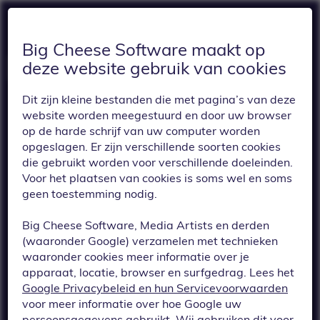
Big Cheese Software maakt op
deze website gebruik van cookies
Dit zijn kleine bestanden die met pagina’s van deze
website worden meegestuurd en door uw browser
op de harde schrijf van uw computer worden
opgeslagen. Er zijn verschillende soorten cookies
die gebruikt worden voor verschillende doeleinden.
Voor het plaatsen van cookies is soms wel en soms
TERUG
geen toestemming nodig.
Formulieren:
Big Cheese Software, Media Artists en derden
locatieveld. Voeg
(waaronder Google) verzamelen met technieken
waaronder cookies meer informatie over je
eenvoudig een
apparaat, locatie, browser en surfgedrag. Lees het
Google Privacybeleid en hun Servicevoorwaarden
locatie (latitude &
voor meer informatie over hoe Google uw
persoonsgegevens gebruikt. Wij gebruiken dit voor