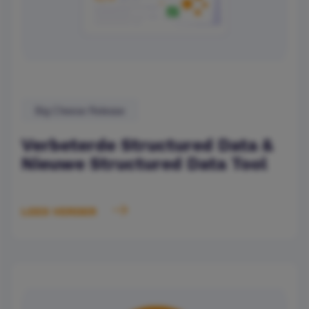
Big Cheese Release
Verbeterde Structured Data &
Nieuwe Structured Data Tool
LEES VERDER