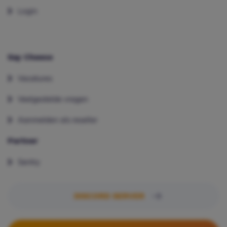
Login
Say Cheese
Vacatures
Veelgestelde vragen
Aanmelden als reseller
Partner
Sentry
DISCORD SERVER