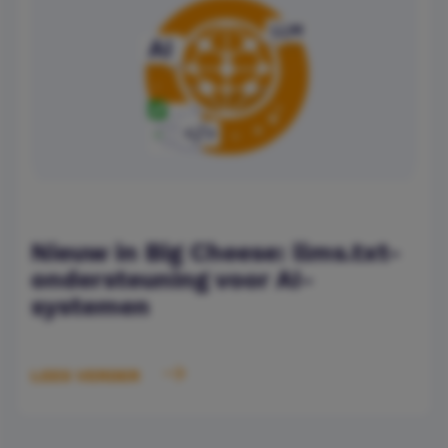
Nieuw in Big Cheese: llms.txt-
ondersteuning voor AI-
systemen
LEES VERDER