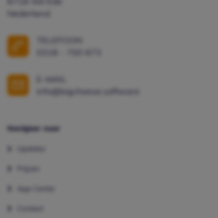
6718 XM Ede
Nederland
TELEFOON
0318 - 700 673
E-MAIL
info@bigcheese.software
Navigeer naar
Updates
Prijzen
App Center
Contact