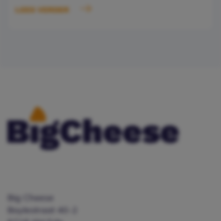
LEES VERDER
Big Cheese
Boylestraat 40-2