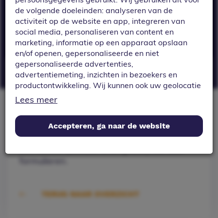
longitude) toe aan
de volgende doeleinden: analyseren van de
formulieren.
activiteit op de website en app, integreren van
social media, personaliseren van content en
marketing, informatie op een apparaat opslaan
en/of openen, gepersonaliseerde en niet
gepersonaliseerde advertenties,
advertentiemeting, inzichten in bezoekers en
Formulieren: locatieveld. Voeg eenvoudig
productontwikkeling. Wij kunnen ook uw geolocatie
een locatie (latitude & longitude) toe aan
gegevens gebruiken, indien u hier toestemming
Lees meer
voor geeft.
formulieren.
Accepteren, ga naar de website
Als u meer wilt weten over de cookies die wij
Formulieren: locatieveld. Voeg eenvoudig
gebruiken, de gegevens die daarmee verzameld
een locatie (latitude & longitude) toe aan
worden en over uw rechten op dit punt, lees dan
ons
privacy policy
formulieren.
Geef toestemming of stel uw eigen keuze in. U kunt
uw voorkeuren opnieuw aanpassen door onderaan
TERUG NAAR OVERZICHT
de pagina op
cookie-instellingen.
te klikken.