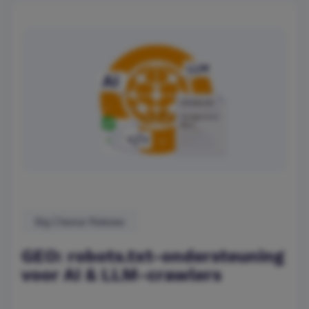
Big Cheese Release
GEO: robots.txt-ondersteuning
voor AI & LLM-crawlers