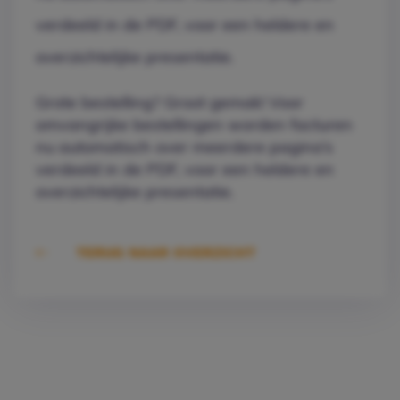
verdeeld in de PDF, voor een heldere en
overzichtelijke presentatie.
Grote bestelling? Groot gemak! Voor
omvangrijke bestellingen worden facturen
nu automatisch over meerdere pagina’s
verdeeld in de PDF, voor een heldere en
overzichtelijke presentatie.
TERUG NAAR OVERZICHT