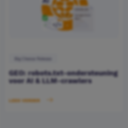
Big Cheese Release
GEO: robots.txt-ondersteuning
voor AI & LLM-crawlers
LEES VERDER