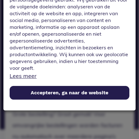
worden facturen
de volgende doeleinden: analyseren van de
nu automatisch
activiteit op de website en app, integreren van
over meerdere
social media, personaliseren van content en
marketing, informatie op een apparaat opslaan
pagina’s verdeeld
en/of openen, gepersonaliseerde en niet
gepersonaliseerde advertenties,
in de PDF, voor een
advertentiemeting, inzichten in bezoekers en
heldere en
productontwikkeling. Wij kunnen ook uw geolocatie
gegevens gebruiken, indien u hier toestemming
overzichtelijke
voor geeft.
presentatie.
Lees meer
Als u meer wilt weten over de cookies die wij
gebruiken, de gegevens die daarmee verzameld
Accepteren, ga naar de website
worden en over uw rechten op dit punt, lees dan
ons
privacy policy
Grote bestelling? Groot gemak! Voor
Geef toestemming of stel uw eigen keuze in. U kunt
uw voorkeuren opnieuw aanpassen door onderaan
omvangrijke bestellingen worden facturen
de pagina op
cookie-instellingen.
te klikken.
nu automatisch over meerdere pagina’s