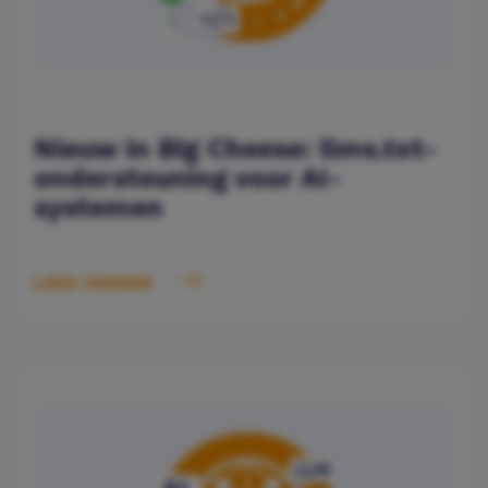
Nieuw in Big Cheese: llms.txt-
ondersteuning voor AI-
systemen
LEES VERDER