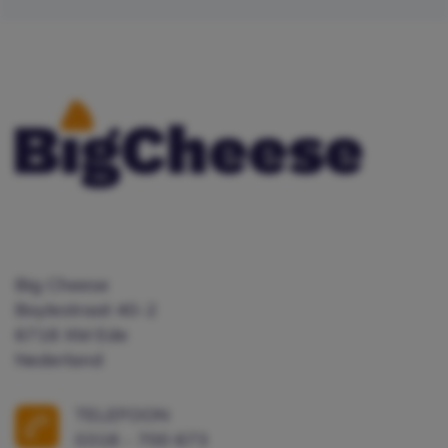
Big Cheese
Boylestraat 40-2
6718 XM Ede
Nederland
TELEFOON
0318 - 700 673