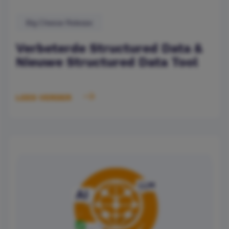
Big Cheese Release
Verbeterde Structured Data &
Nieuwe Structured Data Tool
LEES VERDER