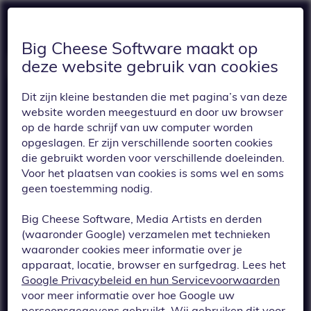
Big Cheese Software maakt op
deze website gebruik van cookies
Dit zijn kleine bestanden die met pagina’s van deze
website worden meegestuurd en door uw browser
op de harde schrijf van uw computer worden
opgeslagen. Er zijn verschillende soorten cookies
die gebruikt worden voor verschillende doeleinden.
Voor het plaatsen van cookies is soms wel en soms
TERUG
geen toestemming nodig.
Grote bestelling?
Big Cheese Software, Media Artists en derden
Groot gemak! Voor
(waaronder Google) verzamelen met technieken
waaronder cookies meer informatie over je
omvangrijke
apparaat, locatie, browser en surfgedrag. Lees het
Google Privacybeleid en hun Servicevoorwaarden
bestellingen
voor meer informatie over hoe Google uw
persoonsgegevens gebruikt. Wij gebruiken dit voor