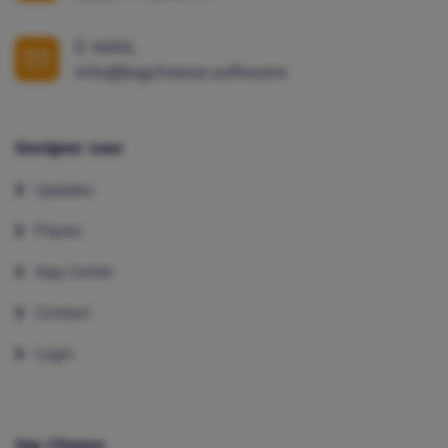
E-MAIL
info@bigcheese.software
Navigeer naar
Updates
Prijzen
App Center
Contact
Login
Say Cheese