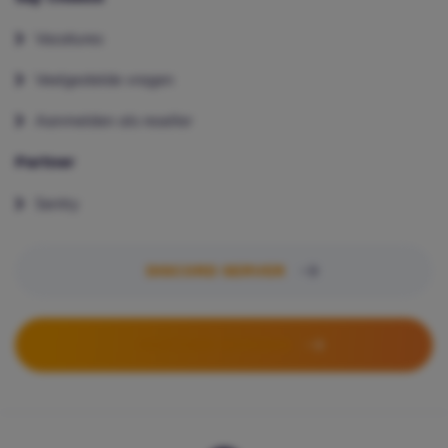
Vacatures
Veelgestelde vragen
Aanmelden als reseller
Partner
Sentry
DISCORD SERVER
PARTNER WORDEN