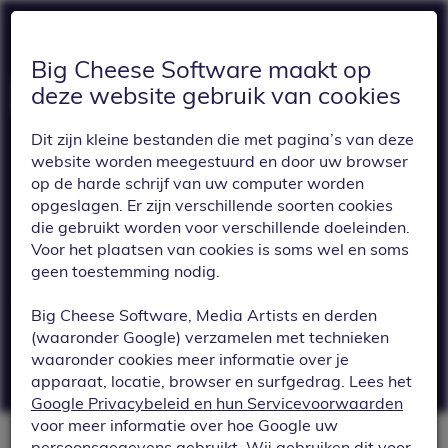
Big Cheese Software maakt op
deze website gebruik van cookies
Dit zijn kleine bestanden die met pagina’s van deze
website worden meegestuurd en door uw browser
op de harde schrijf van uw computer worden
opgeslagen. Er zijn verschillende soorten cookies
die gebruikt worden voor verschillende doeleinden.
Voor het plaatsen van cookies is soms wel en soms
Nog meer
geen toestemming nodig.
mogelijkheden met onze
Big Cheese Software, Media Artists en derden
apps
(waaronder Google) verzamelen met technieken
waaronder cookies meer informatie over je
apparaat, locatie, browser en surfgedrag. Lees het
Google Privacybeleid en hun Servicevoorwaarden
voor meer informatie over hoe Google uw
persoonsgegevens gebruikt. Wij gebruiken dit voor