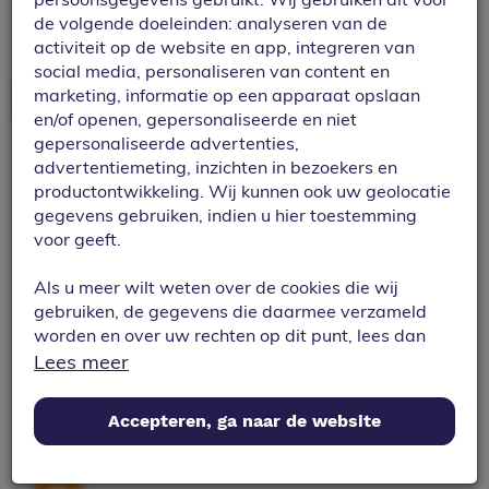
de volgende doeleinden: analyseren van de
activiteit op de website en app, integreren van
social media, personaliseren van content en
marketing, informatie op een apparaat opslaan
Filter instellen
en/of openen, gepersonaliseerde en niet
gepersonaliseerde advertenties,
advertentiemeting, inzichten in bezoekers en
productontwikkeling. Wij kunnen ook uw geolocatie
gegevens gebruiken, indien u hier toestemming
voor geeft.
Google Analytics 4 - Enhanced ecommerce
Als u meer wilt weten over de cookies die wij
Begrijp en verbeter klantgedrag.
gebruiken, de gegevens die daarmee verzameld
worden en over uw rechten op dit punt, lees dan
ons
privacy policy
Lees meer
LEES MEER
Geef toestemming of stel uw eigen keuze in. U kunt
Accepteren, ga naar de website
uw voorkeuren opnieuw aanpassen door onderaan
de pagina op
cookie-instellingen.
te klikken.