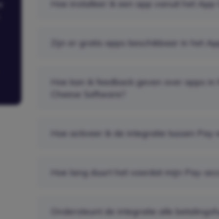
Hoe installeer ik een app vanuit het App
e
Zijn er gratis apps beschikbaar in het A
Hoe kan ik feedback geven over apps in 
Cheese Software?
Hoe activeer ik de integratie tussen Pay
Hoe lang duurt het voordat mijn Pay-ac
Ondersteunt de integratie alle betalingsf