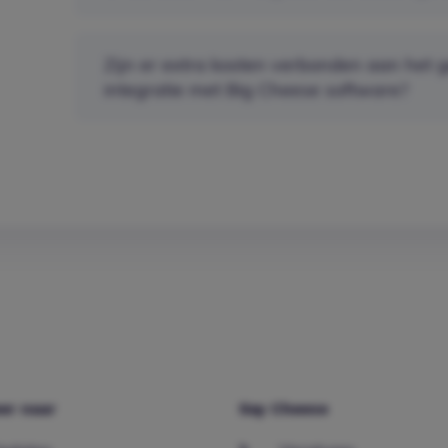
Zijn er extra kosten verbonden aan het 
integratie met Big Cheese software?
er naar
Say Cheese