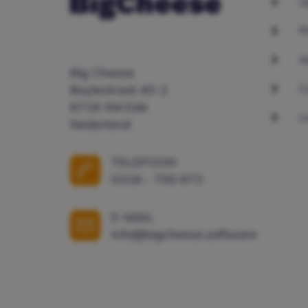
U
P
A
Big Cheese
C
Boylestraat 40-2
6718 XM Ede
L
Nederland
TELEFOON
0318 - 700 673
E-MAIL
info@bigcheese.software