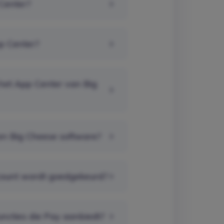
 Center?
pp Center?
het App Center van Big
 en Big Cheese software?
count wordt goedgekeurd?
uncties die Pay aanbiedt?