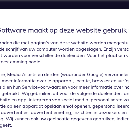
Software maakt op deze website gebruik 
UPDATES
PRIJZEN
APP CENTER
CON
estanden die met pagina’s van deze website worden meegest
e schrijf van uw computer worden opgeslagen. Er zijn versc
kt worden voor verschillende doeleinden. Voor het plaatsen 
toestemming nodig.
re, Media Artists en derden (waaronder Google) verzamele
meer informatie over je apparaat, locatie, browser en surf
eid en hun Servicevoorwaarden
voor meer informatie over h
elgestelde vra
gebruikt. Wij gebruiken dit voor de volgende doeleinden: a
ebsite en app, integreren van social media, personaliseren v
tie op een apparaat opslaan en/of openen, gepersonaliseerd
advertenties, advertentiemeting, inzichten in bezoekers en
g. Wij kunnen ook uw geolocatie gegevens gebruiken, indien
Alle veelgestelde vragen
geeft.