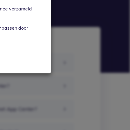
armee verzameld
anpassen door
ter?
het App Center?