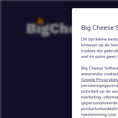
Big Cheese 
Dit zijn kleine b
browser op de hard
cookies die gebrui
wel en soms geen 
Big Cheese Softwa
waaronder cookies 
Google Privacybel
Ve
persoonsgegevens 
activiteit op de w
marketing, informa
gepersonaliseerde 
productontwikkelin
toestemming voor 