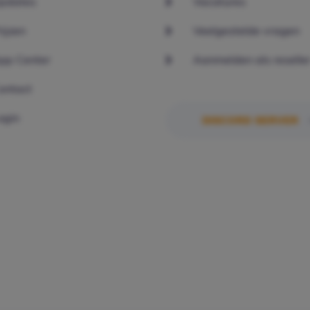
pdates
Vacatures
rijzen
Veelgestelde vragen
pp Center
Aanmelden als reselle
ontact
ogin
DISCORD SERVER