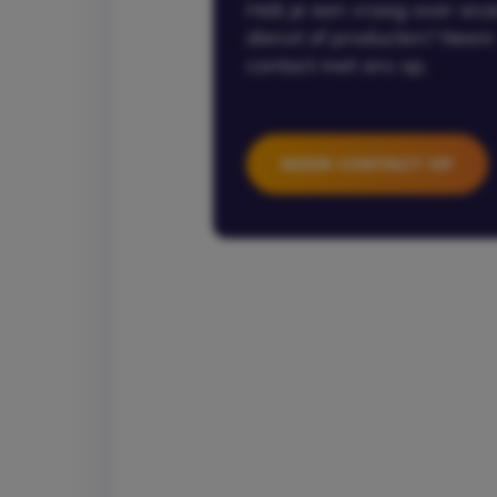
Heb je een vraag over onz
dienst of producten? Neem
contact met ons op.
NEEM CONTACT OP