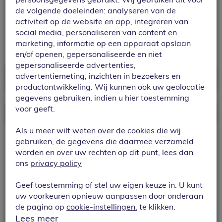
de volgende doeleinden: analyseren van de
activiteit op de website en app, integreren van
social media, personaliseren van content en
marketing, informatie op een apparaat opslaan
en/of openen, gepersonaliseerde en niet
gepersonaliseerde advertenties,
advertentiemeting, inzichten in bezoekers en
Nieuwste eerst
productontwikkeling. Wij kunnen ook uw geolocatie
gegevens gebruiken, indien u hier toestemming
voor geeft.
Filter
Als u meer wilt weten over de cookies die wij
gebruiken, de gegevens die daarmee verzameld
worden en over uw rechten op dit punt, lees dan
ons
privacy policy
Geef toestemming of stel uw eigen keuze in. U kunt
uw voorkeuren opnieuw aanpassen door onderaan
de pagina op
cookie-instellingen.
te klikken.
Lees meer