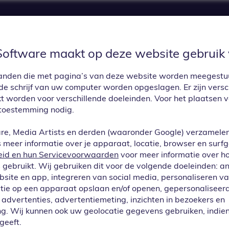
Software maakt op deze website gebruik 
UPDATES
PRIJZEN
APP CENTER
CON
estanden die met pagina’s van deze website worden meegest
e schrijf van uw computer worden opgeslagen. Er zijn versc
kt worden voor verschillende doeleinden. Voor het plaatsen 
toestemming nodig.
re, Media Artists en derden (waaronder Google) verzamele
meer informatie over je apparaat, locatie, browser en surf
eid en hun Servicevoorwaarden
voor meer informatie over h
gebruikt. Wij gebruiken dit voor de volgende doeleinden: a
ebsite en app, integreren van social media, personaliseren v
tie op een apparaat opslaan en/of openen, gepersonaliseerd
advertenties, advertentiemeting, inzichten in bezoekers en
entsmodule: W
g. Wij kunnen ook uw geolocatie gegevens gebruiken, indien
geeft.