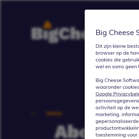
Big Cheese 
Dit zijn kleine b
browser op de hard
cookies die gebrui
wel en soms geen 
Big Cheese Softwa
waaronder cookies 
Google Privacybel
persoonsgegevens 
activiteit op de w
TERUG
marketing, informa
gepersonaliseerde 
Abonnem
productontwikkelin
toestemming voor 