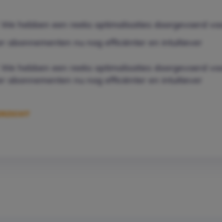
e hebben een reeks optimalisaties doorgevoerd vo
 abonnementen nu nog efficiënter en intuïtiever
e hebben een reeks optimalisaties doorgevoerd vo
 abonnementen nu nog efficiënter en intuïtiever
RZICHT