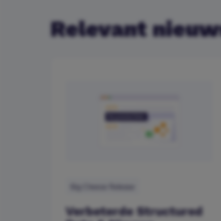
Relevant nieuw
Big Cheese Release
Verbeterde Structured