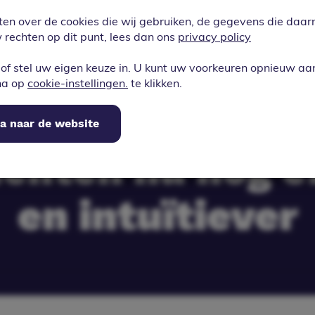
reeks optimalis
ten over de cookies die wij gebruiken, de gegevens die da
rechten op dit punt, lees dan ons
privacy policy
rgevoerd voor 
of stel uw eigen keuze in. U kunt uw voorkeuren opnieuw a
na op
cookie-instellingen.
te klikken.
ruiksgemak. Be
a naar de website
nten nu nog ef
en intuïtiever