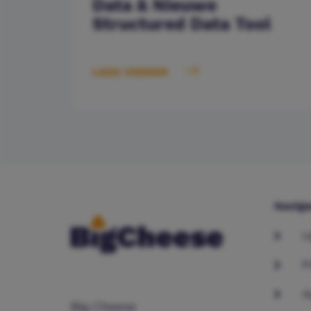
Data & Nieuwe
Structured Data Tool
LEES VERDER
Navige
U
P
A
Big Cheese