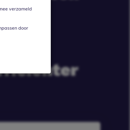
aties
armee verzameld
meer
anpassen door
heer
ficiënter