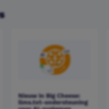
s
Nieuw in Big Cheese:
llms.txt-ondersteuning
voor AI-systemen