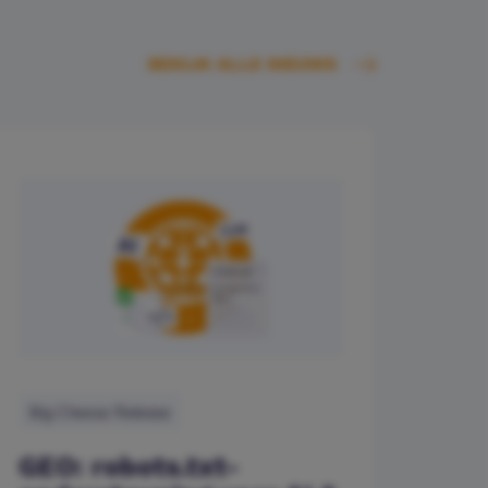
BEKIJK ALLE NIEUWS
Big Cheese Release
GEO: robots.txt-