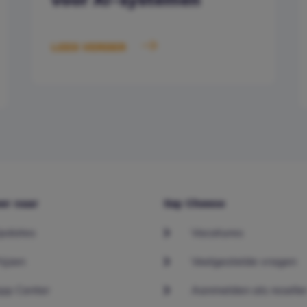
LEES VERDER
er naar
Say Cheese
pdates
Vacatures
rijzen
Veelgestelde vragen
pp Center
Aanmelden als reselle