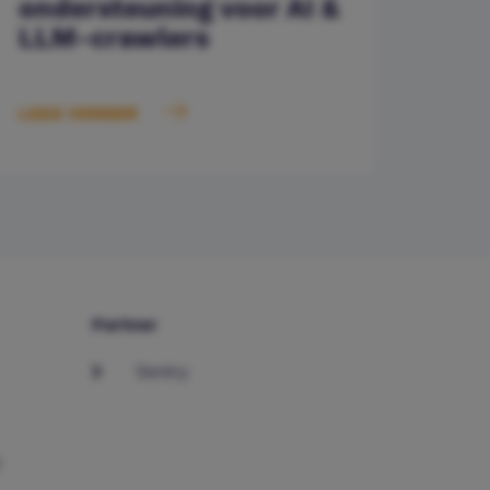
ondersteuning voor AI &
LLM-crawlers
LEES VERDER
Partner
Sentry
r