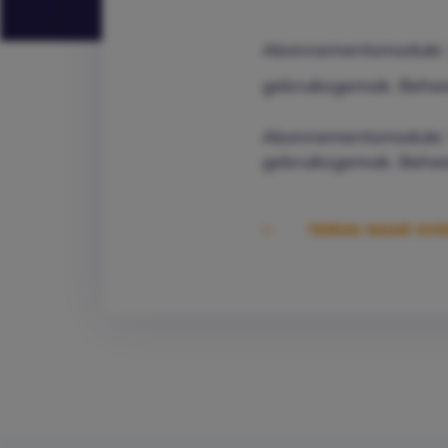
Abonnementsmodule: W
gebruiksgemak. Beheer
Abonnementsmodule: W
gebruiksgemak. Beheer
TERUG NAAR OVE