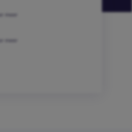
or meer
or meer