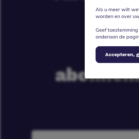
een 
Als u meer wilt we
worden en over uw 
doo
Geef toestemming 
onderaan de pagi
geb
Accepteren, g
abonneme