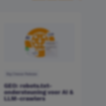
Big Cheese Release
GEO: robots.txt-
ondersteuning voor AI &
LLM-crawlers