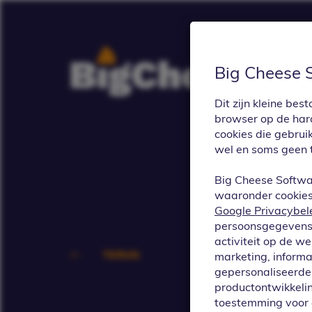
Big Cheese 
Dit zijn kleine b
browser op de hard
cookies die gebrui
wel en soms geen 
Big Cheese Softwa
waaronder cookies 
Google Privacybel
persoonsgegevens 
activiteit op de w
TERUG
marketing, informa
gepersonaliseerde 
Blij
productontwikkelin
toestemming voor 