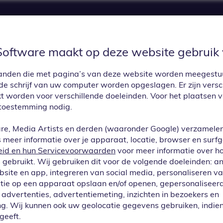
Software maakt op deze website gebruik 
UPDATES
PRIJZEN
APP CENTER
CON
estanden die met pagina’s van deze website worden meegest
e schrijf van uw computer worden opgeslagen. Er zijn versc
kt worden voor verschillende doeleinden. Voor het plaatsen 
toestemming nodig.
re, Media Artists en derden (waaronder Google) verzamele
meer informatie over je apparaat, locatie, browser en surf
eid en hun Servicevoorwaarden
voor meer informatie over h
gebruikt. Wij gebruiken dit voor de volgende doeleinden: a
ebsite en app, integreren van social media, personaliseren v
tie op een apparaat opslaan en/of openen, gepersonaliseerd
advertenties, advertentiemeting, inzichten in bezoekers en
f op de hoogte v
g. Wij kunnen ook uw geolocatie gegevens gebruiken, indien
geeft.