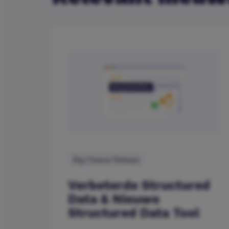
Big Cheese Release
Verbeterde Structured
Data & Nieuwe
Structured Data Tool