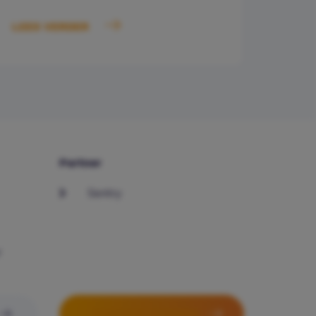
LEES VERDER
Partner
Sentry
r
PARTNER WORDEN