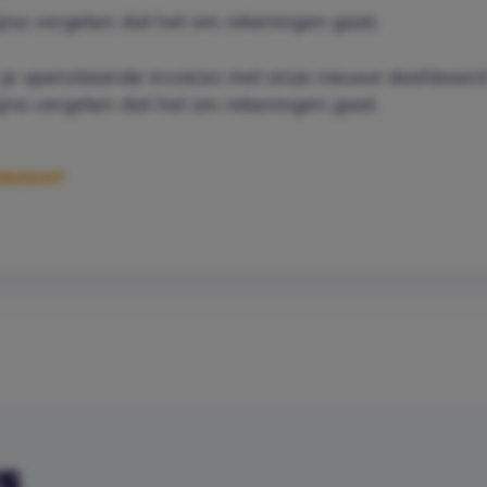
 bijna vergeten dat het om rekeningen gaat.
n je openstaande invoices met onze nieuwe dashboard
 bijna vergeten dat het om rekeningen gaat.
RZICHT
s