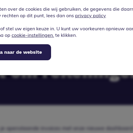
ande invoices 
ten over de cookies die wij gebruiken, de gegevens die da
rechten op dit punt, lees dan ons
privacy policy
 dashboard feat
of stel uw eigen keuze in. U kunt uw voorkeuren opnieuw a
na op
cookie-instellingen.
te klikken.
lijk, je zou bij
a naar de website
t om rekeninge
n je openstaande invoices met onze nieuwe dashboard