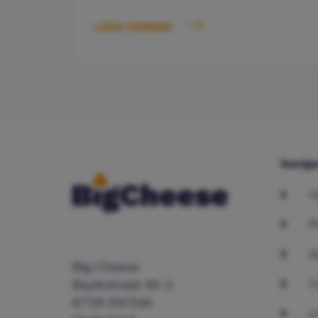
LEES VERDER
Navige
U
P
A
Big Cheese
C
Boylestraat 40-2
6718 XM Ede
L