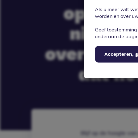
opensta
Als u meer wilt we
worden en over uw 
nieuwe
Geef toestemming 
onderaan de pagi
overzichte
Accepteren, g
dat he
Blijf op de hoogte va