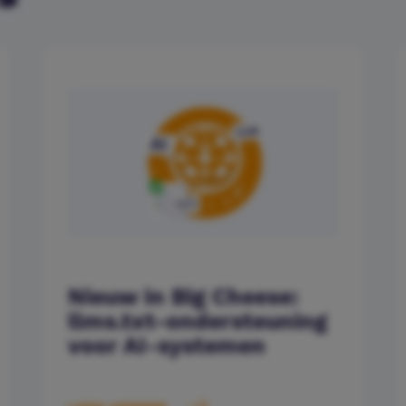
Nieuw in Big Cheese:
llms.txt-ondersteuning
voor AI-systemen