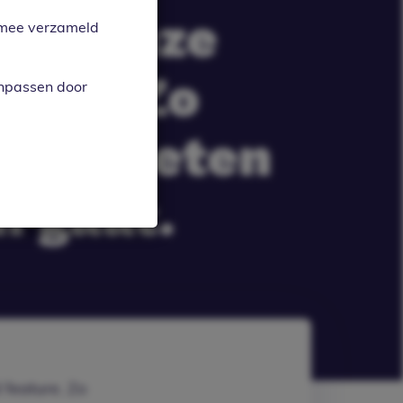
met onze
armee verzameld
ure. Zo
anpassen door
na vergeten
n gaat.
 feature. Zo