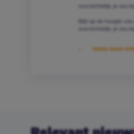
overzichtelijk, je zou
Blijf op de hoogte va
overzichtelijk, je zou
TERUG NAAR OVE
Relevant nieuw