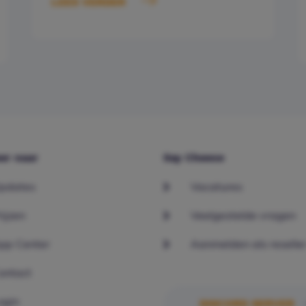
LEES VERDER
er naar
Say Cheese
pdates
Vacatures
rijzen
Veelgestelde vragen
pp Center
Aanmelden als reselle
ontact
ogin
DISCORD SERVER