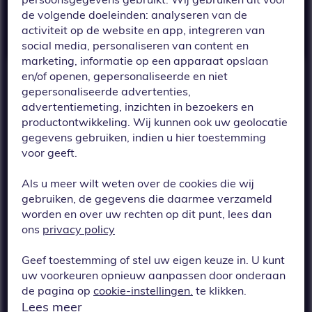
aanbevelingen
de volgende doeleinden: analyseren van de
activiteit op de website en app, integreren van
social media, personaliseren van content en
marketing, informatie op een apparaat opslaan
en/of openen, gepersonaliseerde en niet
Bij Big Cheese Software zetten we een
gepersonaliseerde advertenties,
advertentiemeting, inzichten in bezoekers en
grote stap vooruit in personalisatie en
productontwikkeling. Wij kunnen ook uw geolocatie
machine learning. Vanaf nu is onze
gegevens gebruiken, indien u hier toestemming
voor geeft.
software geïntegreerd met
Amazon
Als u meer wilt weten over de cookies die wij
Personalize
, het krachtige ML-platform van
gebruiken, de gegevens die daarmee verzameld
AWS waarmee we je digitale project
worden en over uw rechten op dit punt, lees dan
ons
privacy policy
slimmer, persoonlijker en effectiever maken
Geef toestemming of stel uw eigen keuze in. U kunt
via Machine Learning (en daarmee AI).
uw voorkeuren opnieuw aanpassen door onderaan
de pagina op
cookie-instellingen.
te klikken.
Wat is Amazon Personlize
Lees meer