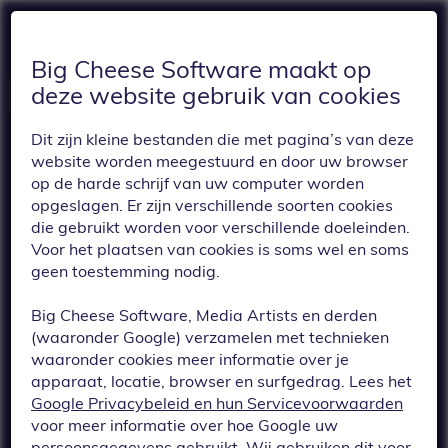
Big Cheese Software maakt op
deze website gebruik van cookies
Dit zijn kleine bestanden die met pagina’s van deze
website worden meegestuurd en door uw browser
op de harde schrijf van uw computer worden
opgeslagen. Er zijn verschillende soorten cookies
die gebruikt worden voor verschillende doeleinden.
Voor het plaatsen van cookies is soms wel en soms
TERUG
geen toestemming nodig.
MySQL update en
Big Cheese Software, Media Artists en derden
Serverless Aurora:
(waaronder Google) verzamelen met technieken
waaronder cookies meer informatie over je
een krachtige
apparaat, locatie, browser en surfgedrag. Lees het
Google Privacybeleid en hun Servicevoorwaarden
update voor jouw
voor meer informatie over hoe Google uw
persoonsgegevens gebruikt. Wij gebruiken dit voor