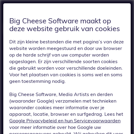
Big Cheese Software maakt op
deze website gebruik van cookies
Dit zijn kleine bestanden die met pagina’s van deze
website worden meegestuurd en door uw browser
op de harde schrijf van uw computer worden
opgeslagen. Er zijn verschillende soorten cookies
die gebruikt worden voor verschillende doeleinden.
Voor het plaatsen van cookies is soms wel en soms
TERUG
geen toestemming nodig.
Roadmap 2024:
Big Cheese Software, Media Artists en derden
Global elements in
(waaronder Google) verzamelen met technieken
waaronder cookies meer informatie over je
de Big Cheese
apparaat, locatie, browser en surfgedrag. Lees het
Google Privacybeleid en hun Servicevoorwaarden
editor
voor meer informatie over hoe Google uw
persoonsgegevens gebruikt. Wij gebruiken dit voor