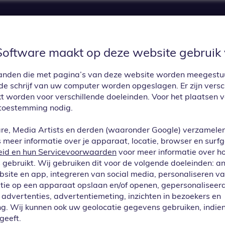
Software maakt op deze website gebruik 
UPDATES
PRIJZEN
APP CENTER
CON
estanden die met pagina’s van deze website worden meegest
e schrijf van uw computer worden opgeslagen. Er zijn versc
kt worden voor verschillende doeleinden. Voor het plaatsen 
toestemming nodig.
re, Media Artists en derden (waaronder Google) verzamele
meer informatie over je apparaat, locatie, browser en surf
eid en hun Servicevoorwaarden
voor meer informatie over h
gebruikt. Wij gebruiken dit voor de volgende doeleinden: a
ebsite en app, integreren van social media, personaliseren v
tie op een apparaat opslaan en/of openen, gepersonaliseerd
advertenties, advertentiemeting, inzichten in bezoekers en
bben de listvi
g. Wij kunnen ook uw geolocatie gegevens gebruiken, indien
geeft.