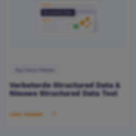
Big Cheese Release
Verbeterde Structured Data &
Nieuwe Structured Data Tool
LEES VERDER