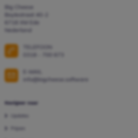
Big Cheese
Boylestraat 40-2
6718 XM Ede
Nederland
TELEFOON
0318 - 700 673
E-MAIL
info@bigcheese.software
Navigeer naar
Updates
Prijzen