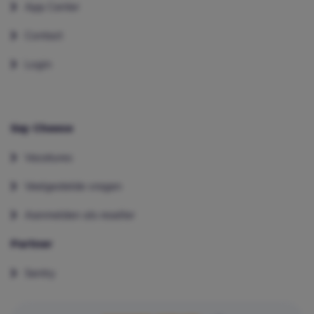
App Center
Contact
Login
Say Cheese
Vacatures
Veelgestelde vragen
Aanmelden als reseller
Partner
Sentry