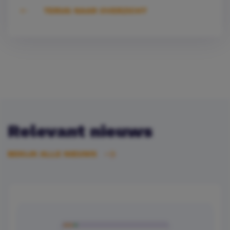
TERUG NAAR OVERZICHT
Relevant nieuws
BEKIJK ALLE NIEUWS