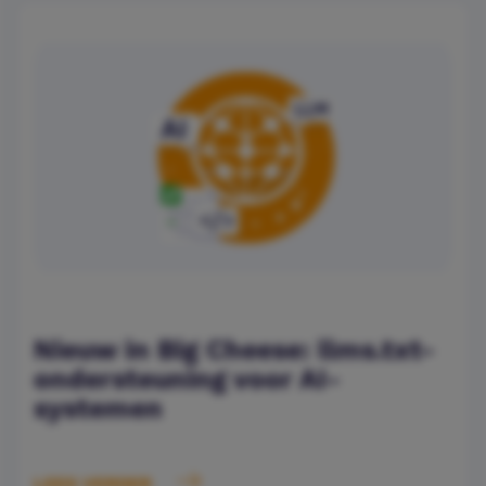
Nieuw in Big Cheese: llms.txt-
ondersteuning voor AI-
systemen
LEES VERDER