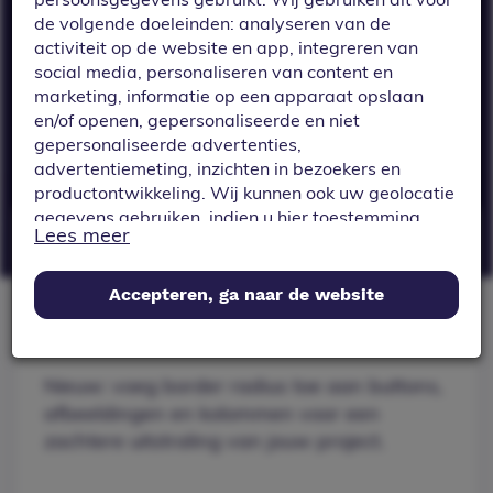
kolommen voor
de volgende doeleinden: analyseren van de
een zachtere
activiteit op de website en app, integreren van
uitstraling van
social media, personaliseren van content en
marketing, informatie op een apparaat opslaan
jouw project.
en/of openen, gepersonaliseerde en niet
gepersonaliseerde advertenties,
advertentiemeting, inzichten in bezoekers en
productontwikkeling. Wij kunnen ook uw geolocatie
gegevens gebruiken, indien u hier toestemming
Lees meer
voor geeft.
Nieuw: voeg border radius toe aan buttons,
afbeeldingen en kolommen voor een
Als u meer wilt weten over de cookies die wij
Accepteren, ga naar de website
gebruiken, de gegevens die daarmee verzameld
zachtere uitstraling van jouw project.
worden en over uw rechten op dit punt, lees dan
ons
privacy policy
Nieuw: voeg border radius toe aan buttons,
Geef toestemming of stel uw eigen keuze in. U kunt
afbeeldingen en kolommen voor een
uw voorkeuren opnieuw aanpassen door onderaan
zachtere uitstraling van jouw project.
de pagina op
cookie-instellingen.
te klikken.