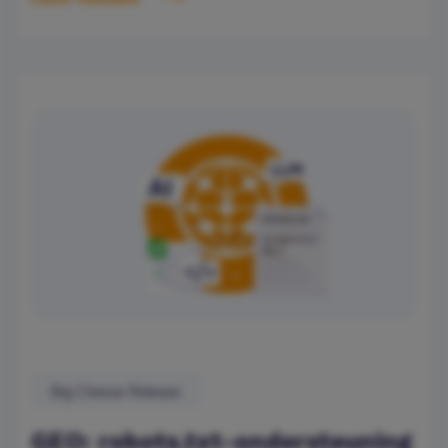
Big Cheese Release
GEO: robots.txt-ondersteuning