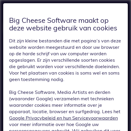
Big Cheese Software maakt op
deze website gebruik van cookies
Dit zijn kleine bestanden die met pagina’s van deze
website worden meegestuurd en door uw browser
op de harde schrijf van uw computer worden
opgeslagen. Er zijn verschillende soorten cookies
die gebruikt worden voor verschillende doeleinden.
Voor het plaatsen van cookies is soms wel en soms
TERUG
geen toestemming nodig.
Nieuw: voeg
Big Cheese Software, Media Artists en derden
border radius toe
(waaronder Google) verzamelen met technieken
waaronder cookies meer informatie over je
aan buttons,
apparaat, locatie, browser en surfgedrag. Lees het
Google Privacybeleid en hun Servicevoorwaarden
afbeeldingen en
voor meer informatie over hoe Google uw
persoonsgegevens gebruikt. Wij gebruiken dit voor