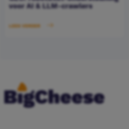
voor AI & LLM-crawlers
LEES VERDER