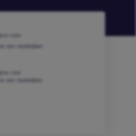
ina voor
or een duidelijker
ina voor
or een duidelijker