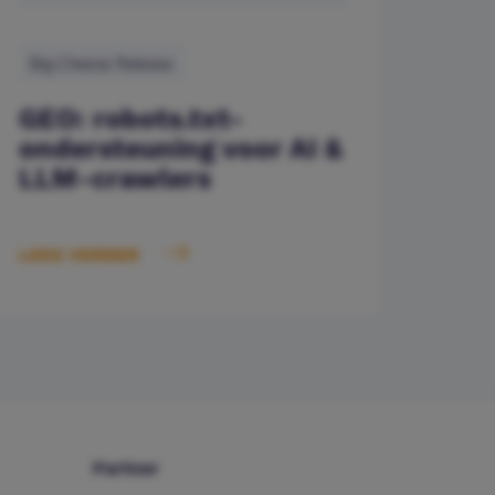
Big Cheese Release
GEO: robots.txt-
ondersteuning voor AI &
LLM-crawlers
LEES VERDER
Partner