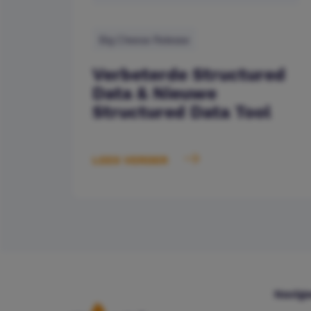
Big Cheese Release
Verbeterde Structured
Data & Nieuwe
Structured Data Tool
LEES VERDER
Navige