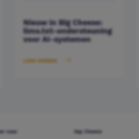
Nieuw in Big Cheese:
llms.txt-ondersteuning
voor AI-systemen
LEES VERDER
er naar
Say Cheese