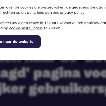
egd voor een ap
ten over de cookies die wij gebruiken, de gegevens die da
rechten op dit punt, lees dan ons
privacy policy
chting' pagina
of stel uw eigen keuze in. U kunt uw voorkeuren opnieuw a
na op
cookie-instellingen.
te klikken.
ngsresultaten, 
a naar de website
ack naar de 'Be
agd' pagina vo
jker gebruiker