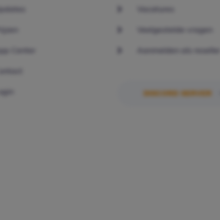
pdates
Vacatures
rijzen
Veelgestelde vragen
pp Center
Aanmelden als reselle
ontact
ogin
DISCORD SERVER