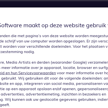
Software maakt op deze website gebruik 
UPDATES
PRIJZEN
APP CENTER
CON
estanden die met pagina’s van deze website worden meegest
e schrijf van uw computer worden opgeslagen. Er zijn versc
kt worden voor verschillende doeleinden. Voor het plaatsen 
toestemming nodig.
re, Media Artists en derden (waaronder Google) verzamele
meer informatie over je apparaat, locatie, browser en surf
eid en hun Servicevoorwaarden
voor meer informatie over h
gebruikt. Wij gebruiken dit voor de volgende doeleinden: a
ebsite en app, integreren van social media, personaliseren v
tie op een apparaat opslaan en/of openen, gepersonaliseerd
advertenties, advertentiemeting, inzichten in bezoekers en
ebben onderste
g. Wij kunnen ook uw geolocatie gegevens gebruiken, indien
geeft.