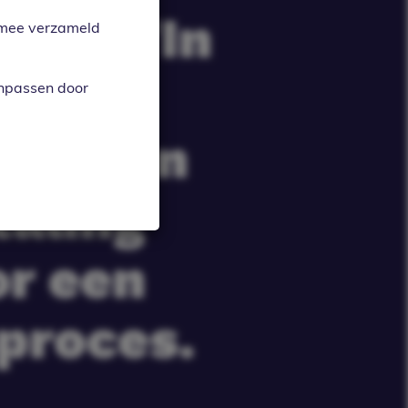
arte 'In
armee verzameld
 voor
anpassen door
met een
taling
or een
sproces.