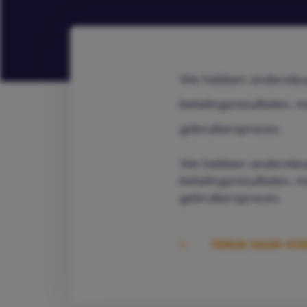
We hebben ondersteun
betalingsresultaten, m
gebruikersproces.
We hebben ondersteun
betalingsresultaten, m
gebruikersproces.
TERUG NAAR OVE