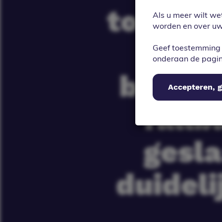
toegevo
Als u meer wilt we
worden en over uw 
afwa
Geef toestemming 
onderaan de pagi
betali
Accepteren, g
fallb
gesla
duideli