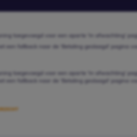
ing toegevoegd voor een aparte 'In afwachting' pag
et een fallback naar de 'Betaling geslaagd' pagina vo
ing toegevoegd voor een aparte 'In afwachting' pag
et een fallback naar de 'Betaling geslaagd' pagina vo
RZICHT