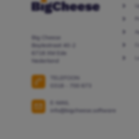
U
P
A
Big Cheese
C
Boylestraat 40-2
6718 XM Ede
L
Nederland
TELEFOON
0318 - 700 673
E-MAIL
info@bigcheese.software