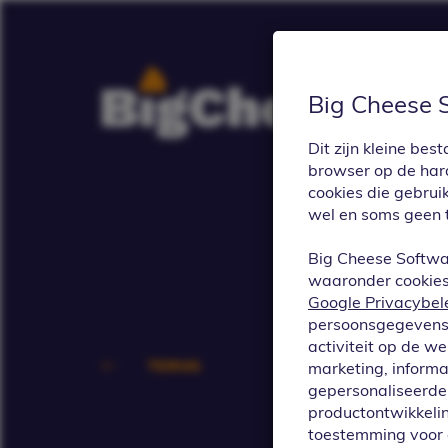
Big Cheese 
Dit zijn kleine b
browser op de hard
cookies die gebrui
wel en soms geen 
Big Cheese Softwa
waaronder cookies 
Google Privacybel
persoonsgegevens 
activiteit op de w
TERUG
marketing, informa
gepersonaliseerde 
We h
productontwikkelin
toestemming voor 