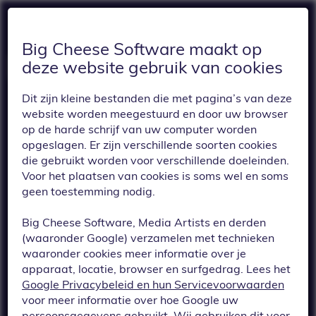
Big Cheese Software maakt op
deze website gebruik van cookies
Dit zijn kleine bestanden die met pagina’s van deze
website worden meegestuurd en door uw browser
op de harde schrijf van uw computer worden
opgeslagen. Er zijn verschillende soorten cookies
die gebruikt worden voor verschillende doeleinden.
Voor het plaatsen van cookies is soms wel en soms
TERUG
geen toestemming nodig.
We hebben
Big Cheese Software, Media Artists en derden
vooruitlopend op
(waaronder Google) verzamelen met technieken
waaronder cookies meer informatie over je
toekomstige
apparaat, locatie, browser en surfgedrag. Lees het
Google Privacybeleid en hun Servicevoorwaarden
regelgeving extra
voor meer informatie over hoe Google uw
persoonsgegevens gebruikt. Wij gebruiken dit voor