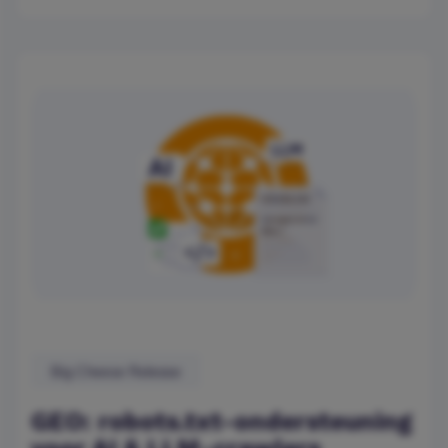
Big Cheese Release
GEO: robots.txt-ondersteuning