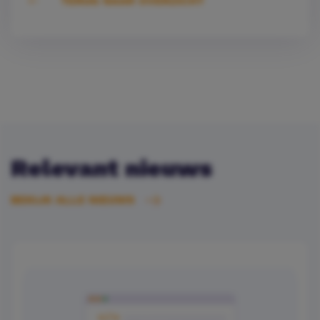
TERUG NAAR OVERZICHT
Relevant nieuws
BEKIJK ALLE NIEUWS