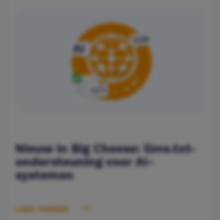
Nieuw in Big Cheese: llms.txt-
ondersteuning voor AI-
systemen
LEES VERDER