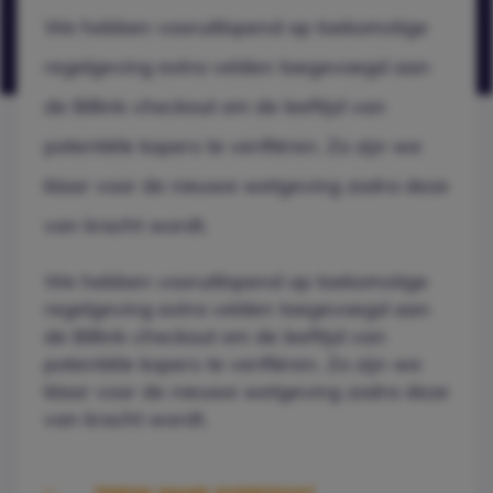
We hebben vooruitlopend op toekomstige
regelgeving extra velden toegevoegd aan
de Billink-checkout om de leeftijd van
potentiële kopers te verifiëren. Zo zijn we
klaar voor de nieuwe wetgeving zodra deze
van kracht wordt.
We hebben vooruitlopend op toekomstige
regelgeving extra velden toegevoegd aan
de Billink-checkout om de leeftijd van
potentiële kopers te verifiëren. Zo zijn we
klaar voor de nieuwe wetgeving zodra deze
van kracht wordt.