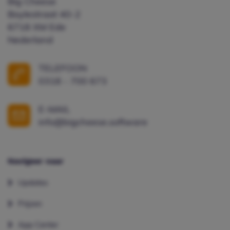
Big Cheese
Boylestraat 40-2
6718 XM Ede
Nederland
TELEFOON
0318 - 700 673
E-MAIL
info@bigcheese.software
Navigeer naar
Updates
Prijzen
App Center