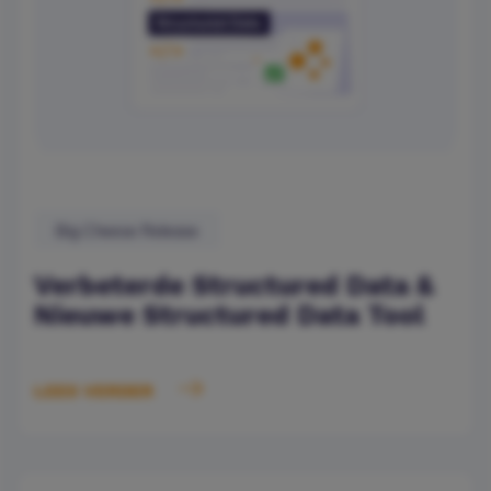
Big Cheese Release
Verbeterde Structured Data &
Nieuwe Structured Data Tool
LEES VERDER