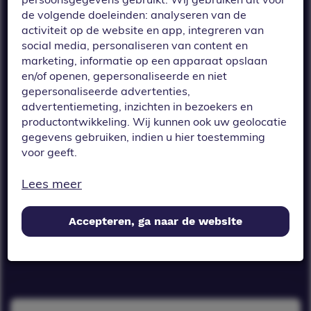
velden toegevoegd
de volgende doeleinden: analyseren van de
aan de Billink-
activiteit op de website en app, integreren van
checkout om de
social media, personaliseren van content en
marketing, informatie op een apparaat opslaan
leeftijd van
en/of openen, gepersonaliseerde en niet
gepersonaliseerde advertenties,
potentiële kopers
advertentiemeting, inzichten in bezoekers en
te verifiëren. Zo
productontwikkeling. Wij kunnen ook uw geolocatie
gegevens gebruiken, indien u hier toestemming
zijn we klaar voor
voor geeft.
de nieuwe
Als u meer wilt weten over de cookies die wij
Lees meer
wetgeving zodra
gebruiken, de gegevens die daarmee verzameld
worden en over uw rechten op dit punt, lees dan
deze van kracht
Accepteren, ga naar de website
ons
privacy policy
wordt.
Geef toestemming of stel uw eigen keuze in. U kunt
uw voorkeuren opnieuw aanpassen door onderaan
de pagina op
cookie-instellingen.
te klikken.