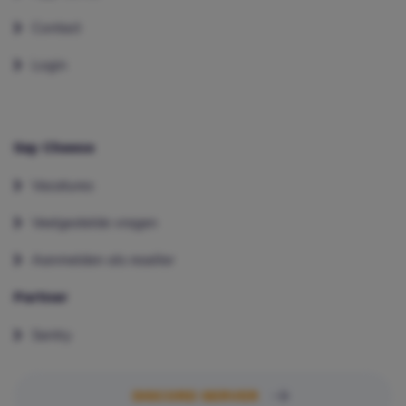
Contact
Login
Say Cheese
Vacatures
Veelgestelde vragen
Aanmelden als reseller
Partner
Sentry
DISCORD SERVER