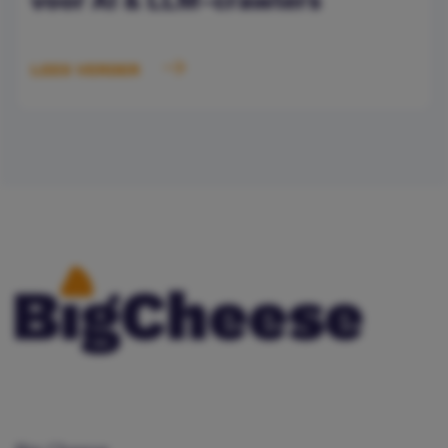
voor AI & LLM-crawlers
LEES VERDER