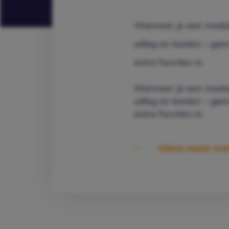
Wanneer je een module 
uitleg en kosten – ge
extra functies in.
Wanneer je een module 
uitleg en kosten – ge
extra functies in.
TERUG NAAR OVE