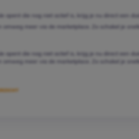
opent die nog niet actief is, krijg je nu direct een du
en omweg meer via de marketplace. Zo schakel je snel
opent die nog niet actief is, krijg je nu direct een du
en omweg meer via de marketplace. Zo schakel je snel
RZICHT