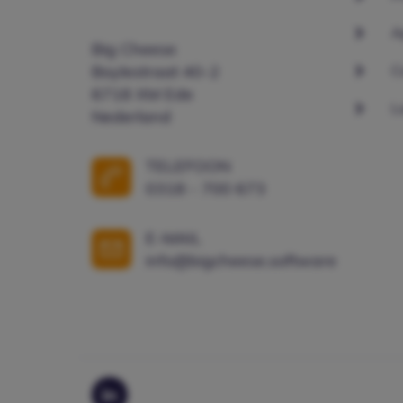
A
Big Cheese
C
Boylestraat 40-2
6718 XM Ede
L
Nederland
TELEFOON
0318 - 700 673
E-MAIL
info@bigcheese.software