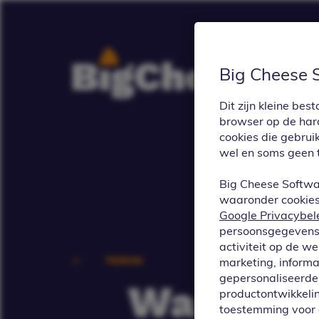
Big Cheese 
Dit zijn kleine b
browser op de hard
cookies die gebrui
wel en soms geen 
Big Cheese Softwa
waaronder cookies 
Google Privacybel
persoonsgegevens 
activiteit op de w
TERUG
marketing, informa
gepersonaliseerde 
Wanneer 
productontwikkelin
toestemming voor 