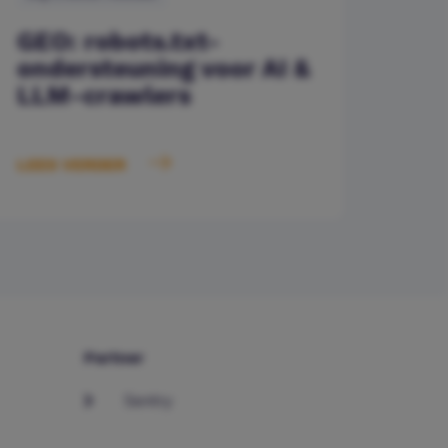
GEO: robots.txt-
ondersteuning voor AI &
LLM-crawlers
LEES VERDER
Partner
Sentry