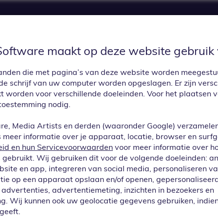
Software maakt op deze website gebruik 
UPDATES
PRIJZEN
APP CENTER
CON
estanden die met pagina’s van deze website worden meegest
e schrijf van uw computer worden opgeslagen. Er zijn versc
kt worden voor verschillende doeleinden. Voor het plaatsen 
toestemming nodig.
re, Media Artists en derden (waaronder Google) verzamele
meer informatie over je apparaat, locatie, browser en surf
eid en hun Servicevoorwaarden
voor meer informatie over h
gebruikt. Wij gebruiken dit voor de volgende doeleinden: a
ebsite en app, integreren van social media, personaliseren v
tie op een apparaat opslaan en/of openen, gepersonaliseerd
advertenties, advertentiemeting, inzichten in bezoekers en
je een module 
g. Wij kunnen ook uw geolocatie gegevens gebruiken, indien
geeft.