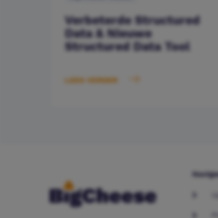
Verbeterde Structured
Data & Nieuwe
Structured Data Tool
LEES VERDER
Navige
U
P