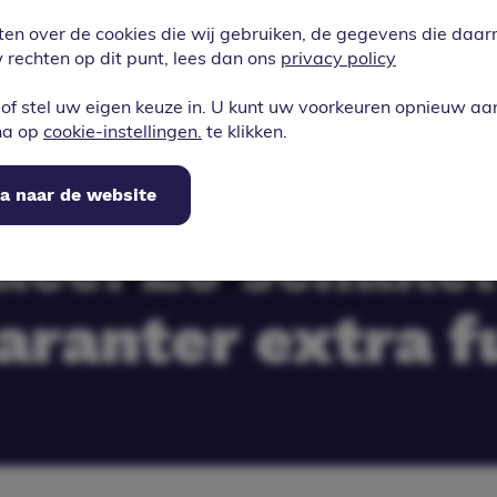
ctief is, krijg j
ten over de cookies die wij gebruiken, de gegevens die da
rechten op dit punt, lees dan ons
privacy policy
lijke popup met
of stel uw eigen keuze in. U kunt uw voorkeuren opnieuw a
na op
cookie-instellingen.
te klikken.
 geen omweg me
a naar de website
ce. Zo schakel 
aranter extra fu