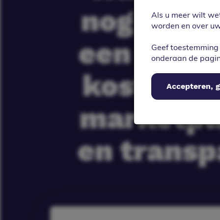
nog niet a
Als u meer wilt we
worden en over uw 
een duide
Geef toestemming 
onderaan de pagi
kosten –
Accepteren, g
marketpla
en transp