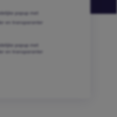
idelijke popup met
ler en transparanter
idelijke popup met
ler en transparanter