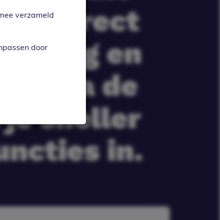
e nu direct
armee verzameld
 uitleg en
anpassen door
er via de
je sneller
ncties in.