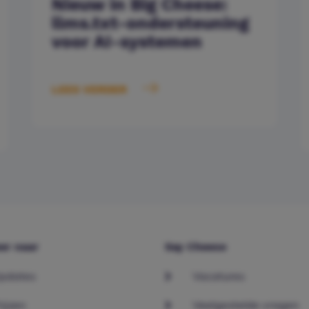
Nieuw in Big Cheese:
llms.txt-ondersteuning
voor AI-systemen
LEES VERDER
er naar
Say Cheese
pdates
Vacatures
rijzen
Veelgestelde vragen