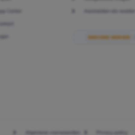
pp Center
Aanmelden als reselle
ontact
ogin
DISCORD SERVER
Algemene voorwaarden
Privacy policy