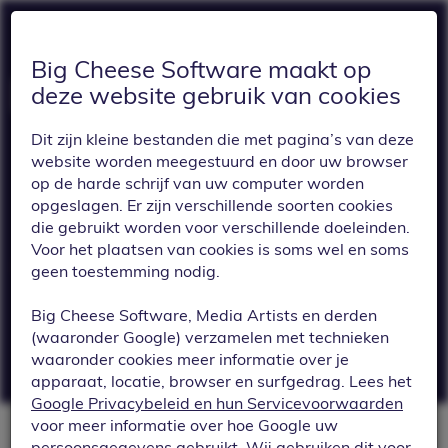
Big Cheese Software maakt op
deze website gebruik van cookies
Dit zijn kleine bestanden die met pagina’s van deze
website worden meegestuurd en door uw browser
op de harde schrijf van uw computer worden
opgeslagen. Er zijn verschillende soorten cookies
die gebruikt worden voor verschillende doeleinden.
Voor het plaatsen van cookies is soms wel en soms
TERUG
geen toestemming nodig.
Small Cheese
Big Cheese Software, Media Artists en derden
Release
(waaronder Google) verzamelen met technieken
waaronder cookies meer informatie over je
apparaat, locatie, browser en surfgedrag. Lees het
Google Privacybeleid en hun Servicevoorwaarden
voor meer informatie over hoe Google uw
3 Apr. 2026
persoonsgegevens gebruikt. Wij gebruiken dit voor