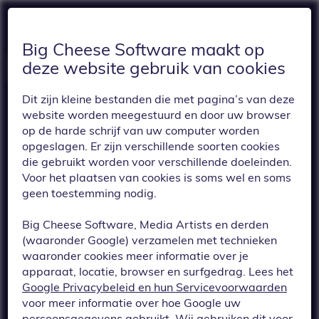
Big Cheese Software maakt op
deze website gebruik van cookies
Dit zijn kleine bestanden die met pagina’s van deze
website worden meegestuurd en door uw browser
op de harde schrijf van uw computer worden
opgeslagen. Er zijn verschillende soorten cookies
die gebruikt worden voor verschillende doeleinden.
Voor het plaatsen van cookies is soms wel en soms
TERUG
geen toestemming nodig.
We hebben een
Big Cheese Software, Media Artists en derden
kleine maar
(waaronder Google) verzamelen met technieken
waaronder cookies meer informatie over je
krachtige update
apparaat, locatie, browser en surfgedrag. Lees het
Google Privacybeleid en hun Servicevoorwaarden
voor je: het menu
voor meer informatie over hoe Google uw
persoonsgegevens gebruikt. Wij gebruiken dit voor