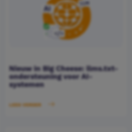
Nieuw in Big Cheese: llms.txt-
ondersteuning voor AI-
systemen
LEES VERDER