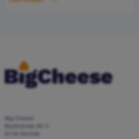
Big Cheese
Boylestraat 40-2
6718 XM Ede