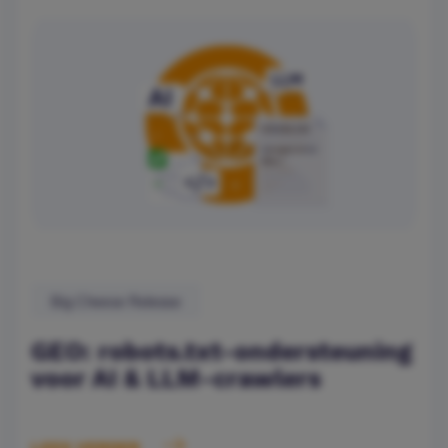
Big Cheese Release
GEO: robots.txt-ondersteuning
voor AI & LLM-crawlers
LEES VERDER