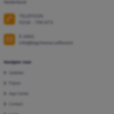
Nederland
TELEFOON
0318 - 700 673
E-MAIL
info@bigcheese.software
Navigeer naar
Updates
Prijzen
App Center
Contact