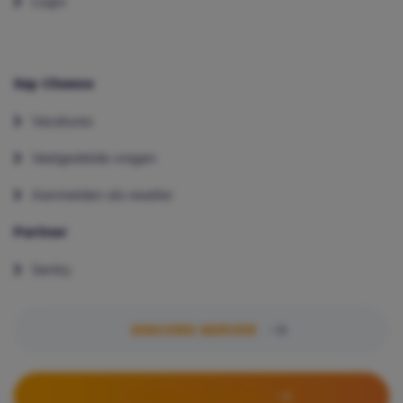
Login
Say Cheese
Vacatures
Veelgestelde vragen
Aanmelden als reseller
Partner
Sentry
DISCORD SERVER
PARTNER WORDEN