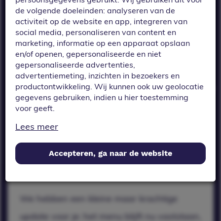
blijft nu vaststaan,
de volgende doeleinden: analyseren van de
ook als je een item
activiteit op de website en app, integreren van
aanklikt. Dit zorgt
social media, personaliseren van content en
marketing, informatie op een apparaat opslaan
voor een
en/of openen, gepersonaliseerde en niet
gepersonaliseerde advertenties,
naadlozere en
advertentiemeting, inzichten in bezoekers en
gebruiksvriendelijkere
productontwikkeling. Wij kunnen ook uw geolocatie
gegevens gebruiken, indien u hier toestemming
ervaring. Geniet
voor geeft.
van deze mooie
Lees meer
Als u meer wilt weten over de cookies die wij
verbetering in UX!
gebruiken, de gegevens die daarmee verzameld
worden en over uw rechten op dit punt, lees dan
Accepteren, ga naar de website
ons
privacy policy
Geef toestemming of stel uw eigen keuze in. U kunt
uw voorkeuren opnieuw aanpassen door onderaan
We hebben een kleine maar krachtige
de pagina op
cookie-instellingen.
te klikken.
update voor je: het menu blijft nu vaststaan,