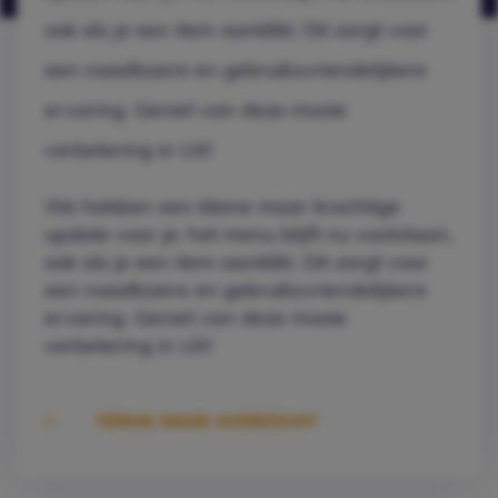
ook als je een item aanklikt. Dit zorgt voor
een naadlozere en gebruiksvriendelijkere
ervaring. Geniet van deze mooie
verbetering in UX!
We hebben een kleine maar krachtige
update voor je: het menu blijft nu vaststaan,
ook als je een item aanklikt. Dit zorgt voor
een naadlozere en gebruiksvriendelijkere
ervaring. Geniet van deze mooie
verbetering in UX!
TERUG NAAR OVERZICHT