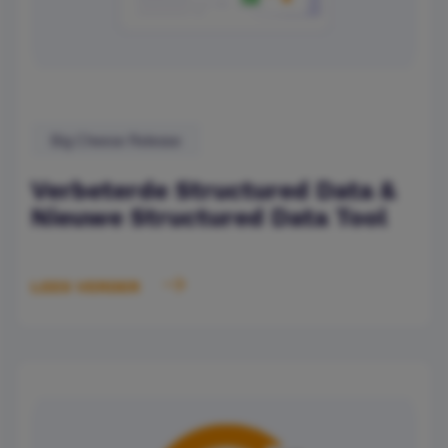
Big Cheese Release
Verbeterde Structured Data &
Nieuwe Structured Data Tool
LEES VERDER